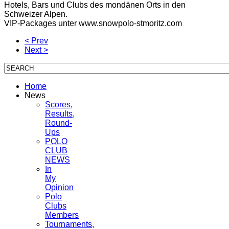
Hotels, Bars und Clubs des mondänen Orts in den
Schweizer Alpen.
VIP-Packages unter www.snowpolo-stmoritz.com
< Prev
Next >
Home
News
Scores,
Results,
Round-
Ups
POLO
CLUB
NEWS
In
My
Opinion
Polo
Clubs
Members
Tournaments,