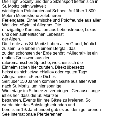
Die High Society und der Spitzensport treffen sich in
St. Moritz beim weltweit
wichtigsten Poloturnier auf Schnee. Auf über 1’800
Metern Meereshöhe zelebrieren
Feriengäste, Einheimische und Polofreunde aus aller
Welt den «Spirit of Allegra»: Die
einzigartige Kombination aus Lebensfreude, Luxus
und dem authentischen Lebensstil
der Alpen.
Die Leute aus St. Moritz haben allen Grund, fröhlich
zu sein. Sie leben in einem Bergtal, das
zu den schönsten der Erde gehört. «Allegra!» ist ein
uraltes Grusswort aus der
rätoromanischen Sprache, welches sich die
Einheimischen hier zurufen. Direkt übersetzt
heisst es nicht etwa «Hallo» oder «guten Tag»:
Allegra heisst «Freue Dich!».
Seit über 150 Jahren kommen Gäste aus aller Welt
nach St. Moritz, um hier sonnige
Wintertage im Schnee zu verbringen. Genauso lange
ist es her, dass die St. Moritzer
begannen, Events für ihre Gäste zu kreieren. So
wurde hier das Bobsleigh erfunden und
bereits im 19. Jahrhundert gab es auf dem gefrorenen
See internationale Pferderennen.