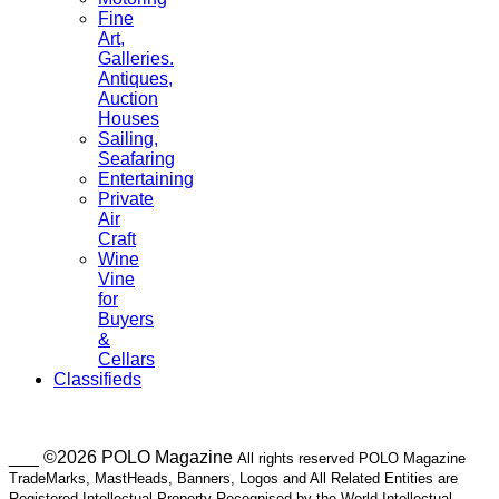
Fine
Art,
Galleries.
Antiques,
Auction
Houses
Sailing,
Seafaring
Entertaining
Private
Air
Craft
Wine
Vine
for
Buyers
&
Cellars
Classifieds
___ ©2026 POLO Magazine
All rights reserved POLO Magazine
TradeMarks, MastHeads, Banners, Logos and All Related Entities are
Registered Intellectual Property Recognised by the World Intellectual