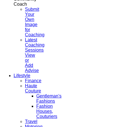
Coach
Submit
Your
Own
Image
for
Coaching
Latest
Coaching
Sessions
View
or
Add
Advise
Lifestyle
Finance
Haute
Couture
Gentleman's
Fashions
Fashion
Houses,
Couturiers
Travel
Motoring