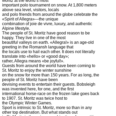
Moritz at the world’s most
important polo tournament on snow. At 1,800 meters
above sea level, visitors, locals
and polo friends from around the globe celebrate the
«Spirit of Allegra»—the unique
combination of joie de vivre, luxury, and authentic
Alpine lifestyle.
The people of St. Moritz have good reason to be
happy. They live in one of the most
beautiful valleys on earth. «Allegra!» is an age-old
greeting in the Romansh language that
the locals use to hail each other. It does not literally
translate into «hello» or «good day»;
rather, Allegra means «be joyful!».
Guests from around the world have been coming to
St. Moritz to enjoy the winter sunshine
on the snow for more than 150 years. For as long, the
people of St. Moritz have been
devising events to entertain their guests. Bobsleigh
was invented here, for one, and the first
international horse-race on the frozen lake goes back
to 1907. St. Moritz was twice host to
the Olympic Winter Games.
Sport is intrinsic to St. Moritz, more so than in any
other top destination. But what stands out