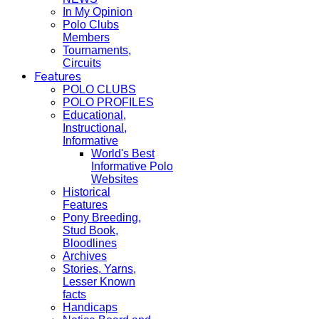
In My Opinion
Polo Clubs
Members
Tournaments,
Circuits
Features
POLO CLUBS
POLO PROFILES
Educational,
Instructional,
Informative
World's Best
Informative Polo
Websites
Historical
Features
Pony Breeding,
Stud Book,
Bloodlines
Archives
Stories, Yarns,
Lesser Known
facts
Handicaps