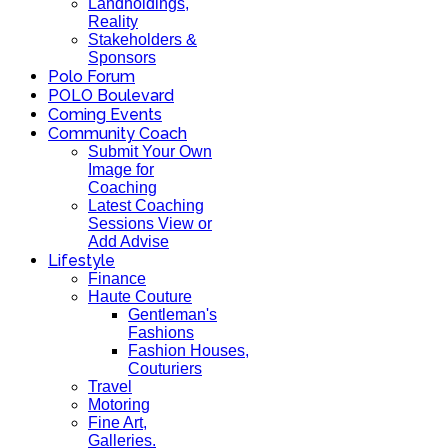
Landholdings,
Reality
Stakeholders &
Sponsors
Polo Forum
POLO Boulevard
Coming Events
Community Coach
Submit Your Own
Image for
Coaching
Latest Coaching
Sessions View or
Add Advise
Lifestyle
Finance
Haute Couture
Gentleman's
Fashions
Fashion Houses,
Couturiers
Travel
Motoring
Fine Art,
Galleries.