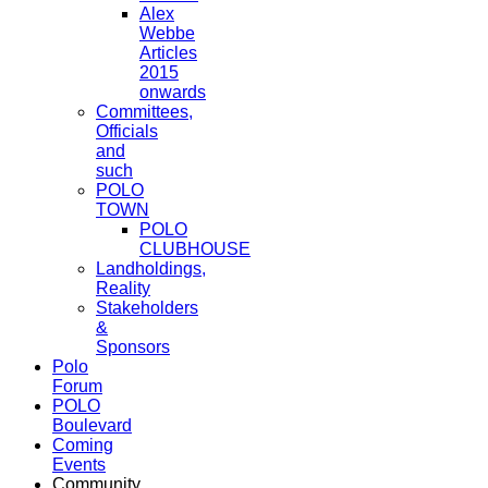
Alex
Webbe
Articles
2015
onwards
Committees,
Officials
and
such
POLO
TOWN
POLO
CLUBHOUSE
Landholdings,
Reality
Stakeholders
&
Sponsors
Polo
Forum
POLO
Boulevard
Coming
Events
Community