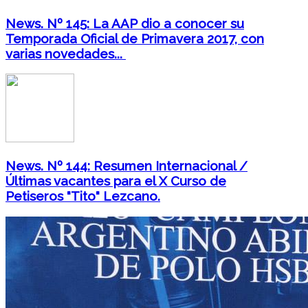
News. Nº 145: La AAP dio a conocer su
Temporada Oficial de Primavera 2017, con
varias novedades...
News. Nº 144: Resumen Internacional /
Últimas vacantes para el X Curso de
Petiseros "Tito" Lezcano.