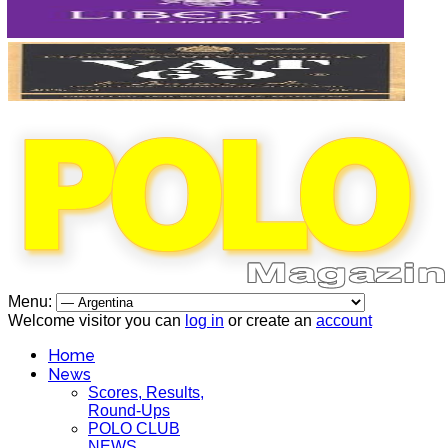
Menu:
Welcome visitor you can
log in
or create an
account
Home
News
Scores, Results,
Round-Ups
POLO CLUB
NEWS