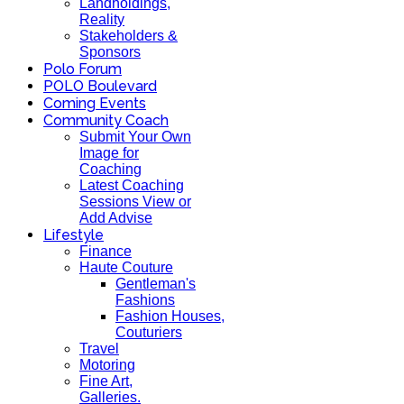
Landholdings,
Reality
Stakeholders &
Sponsors
Polo Forum
POLO Boulevard
Coming Events
Community Coach
Submit Your Own
Image for
Coaching
Latest Coaching
Sessions View or
Add Advise
Lifestyle
Finance
Haute Couture
Gentleman's
Fashions
Fashion Houses,
Couturiers
Travel
Motoring
Fine Art,
Galleries.