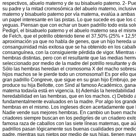
respectivos, abuelo materno y de su bisabuelo paterno. 2- Pu
su padre y la mitad cromosómica del abuelo materno, inclusive
materno y bisabuelo paterno por vía materna, evalúa a amba
un papel interesante en las pistas. Lo que sucede es que los 
yeguas. Piensan que con echar un buen padrillo todo esta sol
Pedigrí, el bisabuelo paterno y el abuelo materno sea el mis
de Felch, que el potrillo obtenido tiene el 37,50% (25% + 12,
aproximación ya que no habla de genes, que un hijo hereda u
consanguinidad más exitosa que se ha obtenido en los caballo
consanguínea, con la consiguiente pérdida de vigor. Mientra
hembras distintas, pero con el resultante que las medias herm
seleccionado por medio de la madre del potrillo resultante y d
Sólo las hembras heredan el cromosoma X del macho sobresali
hijos machos se le pierde todo un cromosoma!! Es por ello q
gran padrillo Congreve, que sigue en su gran hijo Embrujo, 
produce su hija Bellotte, con Sind al famoso Académico, ganad
materna todavía está en vigencia. b) Además la heredabilidad
heredabilidad en las hembras, que en los machos. c) Debido a
fundamentalmente evaluados en la madre. Por algo los grandes
hembras en el mismo. Los ingleses dicen acertadamente que l
Nadie vende sus mejores hembras. En cambio un buen macho par
criadores siempre buscan en los pedigríes de un criadero exit
famosa raza de caballos con las siete líneas maternas, que a
padrillos pasan lógicamente sus buenas cualidades por medio 
padre, mientras sus nietos por medio de sus hijas, tienen ma