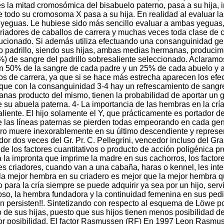
es la mitad cromosómica del bisabuelo paterno, pasa a su hija,
 todo su cromosoma X pasa a su hija. En realidad al evaluar la 
s yeguas. Le hubiese sido más sencillo evaluar a ambas yegu
criadores de caballos de carrera y muchas veces toda clase de c
ucionado. Si además utiliza efectuando una consanguinidad gene
mo padrillo, siendo sus hijas, ambas medias hermanas, producim
5%) de sangre del padrillo sobresaliente seleccionado. Aclaramo
n 50% de la sangre de cada padre y un 25% de cada abuelo y a
s de carrera, ya que si se hace más estrecha aparecen los efec
s que con la consanguinidad 3-4 hay un refrescamiento de sangr
anas producto del mismo, tienen la probabilidad de aportar un g
e su abuela paterna. 4- La importancia de las hembras en la cría
ente. El hijo solamente el Y, que prácticamente es portador 
ue las líneas paternas se pierden todas empeorando en cada ge
pero muere inexorablemente en su último descendiente y repres
or dos veces del Gr. Pr. C. Pellegrini, vencedor incluso del Gr
 de los factores cuantitativos o producto de acción poligénica
 la impronta que imprime la madre en sus cachorros, los facto
 criadores, cuando van a una cabaña, haras o kennel, les inter
a mejor hembra en su criadero es mejor que la mejor hembra qu
a la cría siempre se puede adquirir ya sea por un hijo, servi
oso, la hembra fundadora y la continuidad femenina en sus pedig
ún persisten!!. Sintetizando con respecto al esquema de Löwe 
de sus hijas, puesto que sus hijos tienen menos posibilidad de
yor posibilidad. El factor Rasmussen (RF) En 1997 Leon Rasmuss