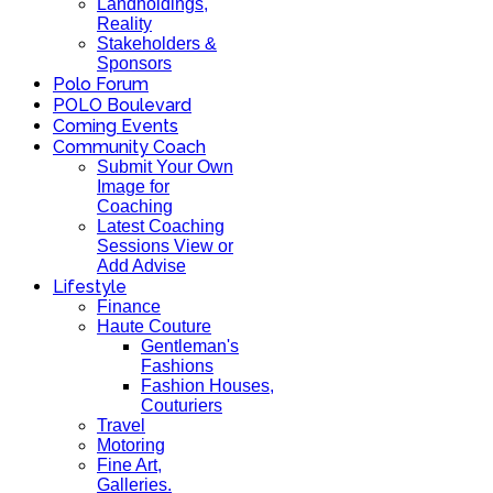
Landholdings,
Reality
Stakeholders &
Sponsors
Polo Forum
POLO Boulevard
Coming Events
Community Coach
Submit Your Own
Image for
Coaching
Latest Coaching
Sessions View or
Add Advise
Lifestyle
Finance
Haute Couture
Gentleman's
Fashions
Fashion Houses,
Couturiers
Travel
Motoring
Fine Art,
Galleries.