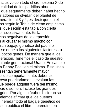
 inclusive con todo el cromosoma X de
calidad de los padrillos abuelo
as, que seguramente deben haber hecho
riadores se olvidan del plantel de
racional 3 y 4, es decir que en el
os según la Tabla de cierto empirismo
s, que según esta tabla con cierta
sí sucesivamente. Es la
tos negativos de la depresión
e al cruzar el mismo macho con
ran bagaje genético del padrillo
 se debe a los siguientes factores: a)
de pocos genes. De manera que a los
neración. Tenemos el caso de nuestro
entante generacional Urano. En cambio
an Penny Post, en el mismo. Esta línea
 presentan generalmente mayor
res de comportamiento, deben ser
esa prioritariamente evaluar las
e puede adquirir fuera del mismo.
cio o semen. Incluso los grandes
ríes. Por algo lo árabes hicieron su
podemos afirmar que los buenos
 heredar todo el bagaje genético del
en publicó el libro Inbreeding en