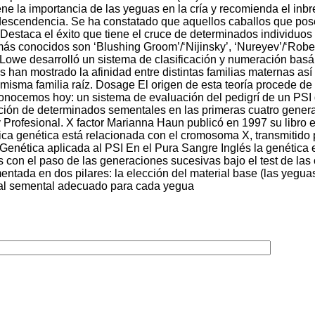
tiene la importancia de las yeguas en la cría y recomienda el in
descendencia. Se ha constatado que aquellos caballos que pose
estaca el éxito que tiene el cruce de determinados individuos 
más conocidos son ‘Blushing Groom’/‘Nijinsky’, ‘Nureyev’/‘Rober
e Lowe desarrolló un sistema de clasificación y numeración bas
 han mostrado la afinidad entre distintas familias maternas así
isma familia raíz. Dosage El origen de esta teoría procede de l
ocemos hoy: un sistema de evaluación del pedigrí de un PSI que
ición de determinados sementales en las primeras cuatro genera
o y Profesional. X factor Marianna Haun publicó en 1997 su libro 
tica genética está relacionada con el cromosoma X, transmitido 
Genética aplicada al PSI En el Pura Sangre Inglés la genética
s con el paso de las generaciones sucesivas bajo el test de las
entada en dos pilares: la elección del material base (las yegua
r al semental adecuado para cada yegua