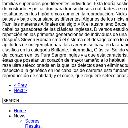
familias superiores por diferentes individuos. Esta teoría sos
demostrado especial don para transmitir sus cualidades a su 
resultados en los hipódromos como en la reproducción. Nicks D
países y bajo circunstancias diferentes. Algunos de los nicks 
Familias maternas A finales del siglo XIX el australiano Bruc
caballos ganadores de las clásicas inglesas. Diversos estudios
repetición en las primeras generaciones de individuos de una m
después Steven Roman creó el sistema del dosage como lo con
aptitudes de un ejemplar para las carreras se basa en la apar
clasifica en la categoría Brillante, Intermedia, Clásica, Sólid
del corazón en los Pura Sangre Inglés y a que esta caracterís
éstas que poseían un corazón de mayor tamaño a lo habitual. 
raza ultra seleccionada en la que los defectos sean eliminado
respecto a la genética en los caballos de carreras esta fundam
reproducción de calidad) y el cruce, que requiere selecciona
< Prev
Next >
Home
News
Scores,
Results,