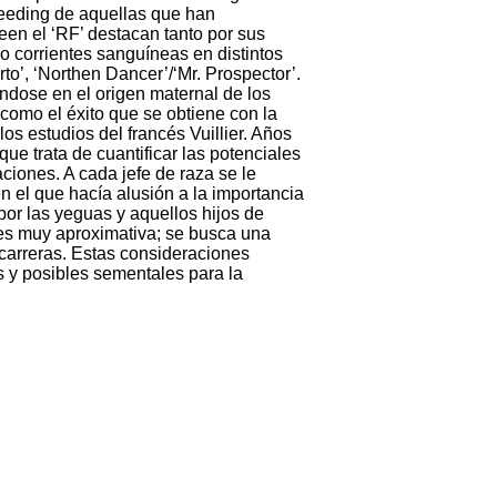
breeding de aquellas que han
en el ‘RF’ destacan tanto por sus
o corrientes sanguíneas en distintos
to’, ‘Northen Dancer’/‘Mr. Prospector’.
ándose en el origen maternal de los
 como el éxito que se obtiene con la
os estudios del francés Vuillier. Años
 trata de cuantificar las potenciales
ciones. A cada jefe de raza se le
en el que hacía alusión a la importancia
por las yeguas y aquellos hijos de
 es muy aproximativa; se busca una
 carreras. Estas consideraciones
s y posibles sementales para la